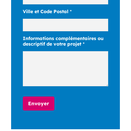
Ville et Code Postal
*
v
Informations complémentaires ou
o
descriptif de votre projet
*
t
r
e
c
o
m
p
l
é
m
Envoyer
e
n
t
a
i