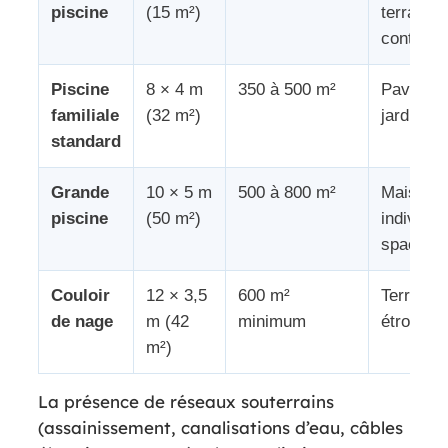
piscine
(15 m²)
terrain
contraint
Piscine
8 × 4 m
350 à 500 m²
Pavillon
familiale
(32 m²)
jardin
standard
Grande
10 × 5 m
500 à 800 m²
Maison
piscine
(50 m²)
individue
spacieu
Couloir
12 × 3,5
600 m²
Terrain l
de nage
m (42
minimum
étroit
m²)
La présence de réseaux souterrains
(assainissement, canalisations d’eau, câbles