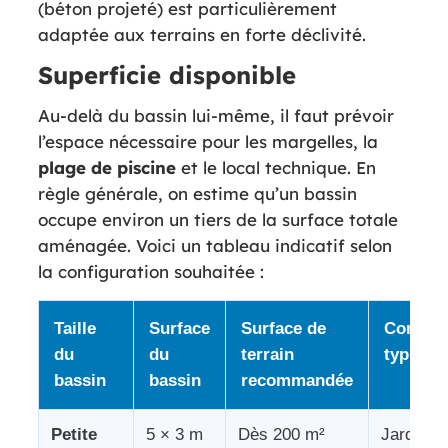
(béton projeté) est particulièrement
adaptée aux terrains en forte déclivité.
Superficie disponible
Au-delà du bassin lui-même, il faut prévoir
l’espace nécessaire pour les margelles, la
plage de piscine
et le local technique. En
règle générale, on estime qu’un bassin
occupe environ un tiers de la surface totale
aménagée. Voici un tableau indicatif selon
la configuration souhaitée :
Taille
Surface
Surface de
Configu
du
du
terrain
typique
bassin
bassin
recommandée
Petite
5 × 3 m
Dès 200 m²
Jardin ur